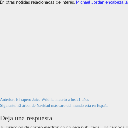
En otras noticias relacionadas de interés,
Michael Jordan encabeza la 
Navegación
Anterior:
El rapero Juice Wrld ha muerto a los 21 años
Siguiente:
El árbol de Navidad más caro del mundo está en España
de
Deja una respuesta
entradas
Tu dirección de correo electrónico no será publicada.
Los campos o