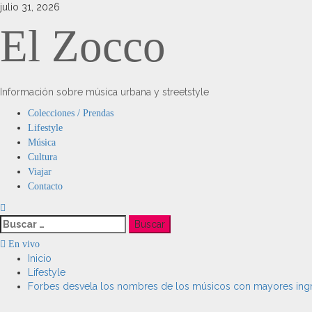
Saltar
julio 31, 2026
al
El Zocco
contenido
Información sobre música urbana y streetstyle
Menú
Colecciones / Prendas
principal
Lifestyle
Música
Cultura
Viajar
Contacto
Buscar:
En vivo
Inicio
Lifestyle
Forbes desvela los nombres de los músicos con mayores ing