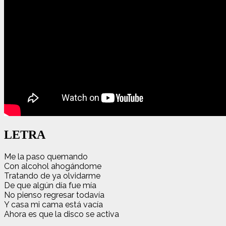
LETRA
Me la paso quemando
Con alcohol ahogándome
Tratando de ya olvidarme
De que algún día fue mía
No pienso regresar todavía
Y casa mi cama está vacía
Ahora es que la disco se activa