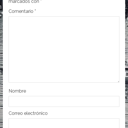
i
marcados con
*
Comentario
*
ó
n
d
e
e
n
t
Nombre
r
a
Correo electrónico
d