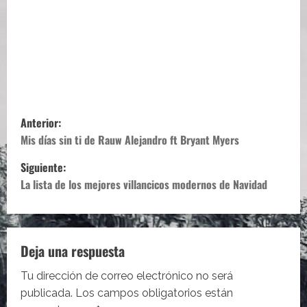
N
Anterior:
a
Mis días sin ti de Rauw Alejandro ft Bryant Myers
Siguiente:
v
La lista de los mejores villancicos modernos de Navidad
e
g
Deja una respuesta
a
Tu dirección de correo electrónico no será
c
publicada.
Los campos obligatorios están