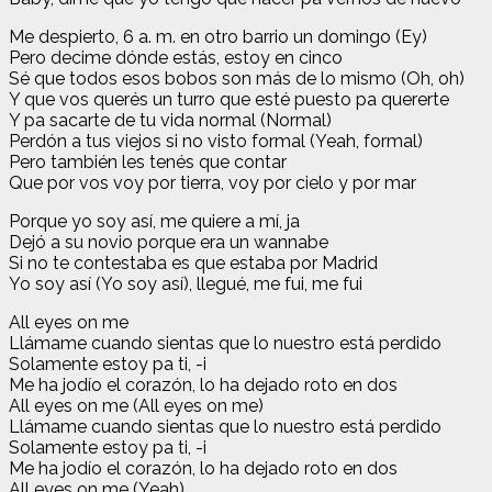
Me despierto, 6 a. m. en otro barrio un domingo (Ey)
Pero decime dónde estás, estoy en cinco
Sé que todos esos bobos son más de lo mismo (Oh, oh)
Y que vos querés un turro que esté puesto pa quererte
Y pa sacarte de tu vida normal (Normal)
Perdón a tus viejos si no visto formal (Yeah, formal)
Pero también les tenés que contar
Que por vos voy por tierra, voy por cielo y por mar
Porque yo soy así, me quiere a mí, ja
Dejó a su novio porque era un wannabe
Si no te contestaba es que estaba por Madrid
Yo soy así (Yo soy así), llegué, me fui, me fui
All eyes on me
Llámame cuando sientas que lo nuestro está perdido
Solamente estoy pa ti, -i
Me ha jodío el corazón, lo ha dejado roto en dos
All eyes on me (All eyes on me)
Llámame cuando sientas que lo nuestro está perdido
Solamente estoy pa ti, -i
Me ha jodío el corazón, lo ha dejado roto en dos
All eyes on me (Yeah)