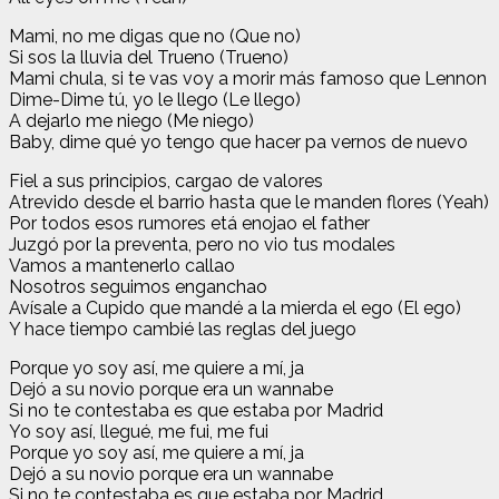
Mami, no me digas que no (Que no)
Si sos la lluvia del Trueno (Trueno)
Mami chula, si te vas voy a morir más famoso que Lennon
Dime-Dime tú, yo le llego (Le llego)
A dejarlo me niego (Me niego)
Baby, dime qué yo tengo que hacer pa vernos de nuevo
Fiel a sus principios, cargao de valores
Atrevido desde el barrio hasta que le manden flores (Yeah)
Por todos esos rumores etá enojao el father
Juzgó por la preventa, pero no vio tus modales
Vamos a mantenerlo callao
Nosotros seguimos enganchao
Avísale a Cupido que mandé a la mierda el ego (El ego)
Y hace tiempo cambié las reglas del juego
Porque yo soy así, me quiere a mí, ja
Dejó a su novio porque era un wannabe
Si no te contestaba es que estaba por Madrid
Yo soy así, llegué, me fui, me fui
Porque yo soy así, me quiere a mí, ja
Dejó a su novio porque era un wannabe
Si no te contestaba es que estaba por Madrid