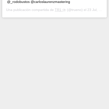
@_rodobustos @carloslaurenzmastering
Una publicación compartida de
TR1 ⛈
(@trueno) el
23 Jul, 2020 a las 10:34 PDT