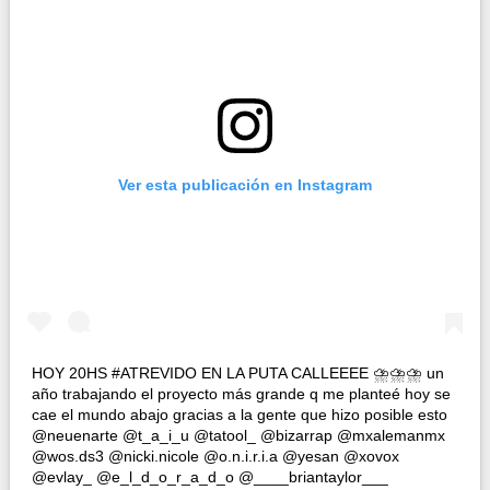
Ver esta publicación en Instagram
HOY 20HS #ATREVIDO EN LA PUTA CALLEEEE ⛈⛈⛈ un
año trabajando el proyecto más grande q me planteé hoy se
cae el mundo abajo gracias a la gente que hizo posible esto
@neuenarte @t_a_i_u @tatool_ @bizarrap @mxalemanmx
@wos.ds3 @nicki.nicole @o.n.i.r.i.a @yesan @xovox
@evlay_ @e_l_d_o_r_a_d_o @____briantaylor___