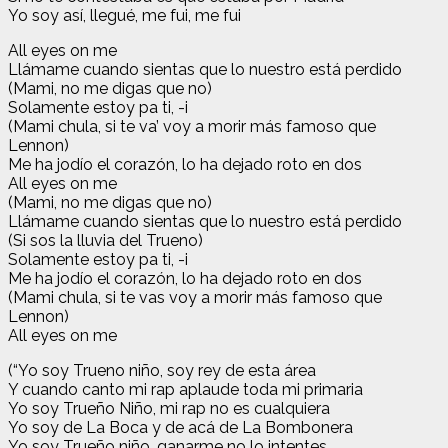
Yo soy así, llegué, me fui, me fui
All eyes on me
Llámame cuando sientas que lo nuestro está perdido
(Mami, no me digas que no)
Solamente estoy pa ti, -i
(Mami chula, si te va’ voy a morir más famoso que
Lennon)
Me ha jodío el corazón, lo ha dejado roto en dos
All eyes on me
(Mami, no me digas que no)
Llámame cuando sientas que lo nuestro está perdido
(Si sos la lluvia del Trueno)
Solamente estoy pa ti, -i
Me ha jodío el corazón, lo ha dejado roto en dos
(Mami chula, si te vas voy a morir más famoso que
Lennon)
All eyes on me
(“Yo soy Trueno niño, soy rey de esta área
Y cuando canto mi rap aplaude toda mi primaria
Yo soy Trueño Niño, mi rap no es cualquiera
Yo soy de La Boca y de acá de La Bombonera
Yo soy Trueño niño, ganarme no lo intentes