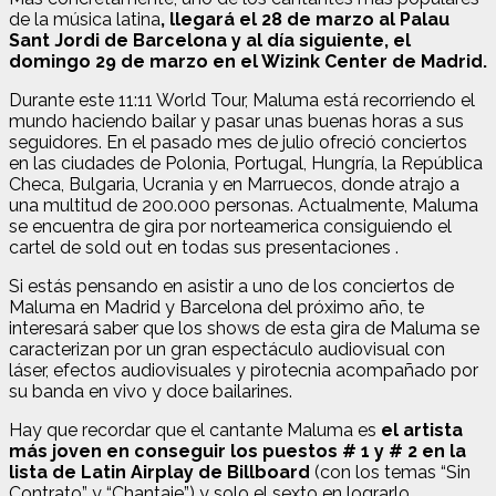
de la música latina
, llegará el 28 de marzo al Palau
Sant Jordi de Barcelona y al día siguiente, el
domingo 29 de marzo en el Wizink Center de Madrid.
Durante este 11:11 World Tour, Maluma está recorriendo el
mundo haciendo bailar y pasar unas buenas horas a sus
seguidores. En el pasado mes de julio ofreció conciertos
en las ciudades de Polonia, Portugal, Hungría, la República
Checa, Bulgaria, Ucrania y en Marruecos, donde atrajo a
una multitud de 200.000 personas. Actualmente, Maluma
se encuentra de gira por norteamerica consiguiendo el
cartel de sold out en todas sus presentaciones .
Si estás pensando en asistir a uno de los conciertos de
Maluma en Madrid y Barcelona del próximo año, te
interesará saber que los shows de esta gira de Maluma se
caracterizan por un gran espectáculo audiovisual con
láser, efectos audiovisuales y pirotecnia acompañado por
su banda en vivo y doce bailarines.
Hay que recordar que el cantante Maluma es
el artista
más joven en conseguir los puestos # 1 y # 2 en la
lista de Latin Airplay de Billboard
(con los temas “Sin
Contrato” y “Chantaje”) y solo el sexto en lograrlo.