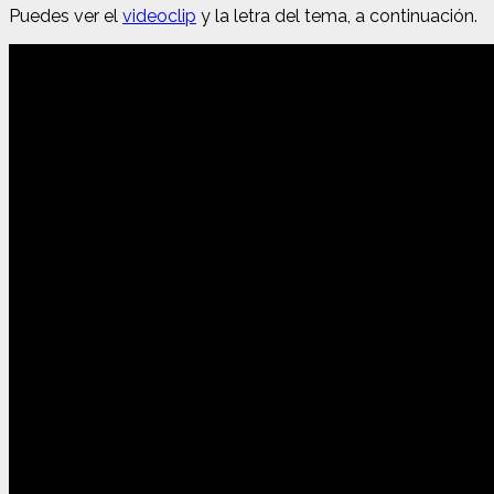
Puedes ver el
videoclip
y la letra del tema, a continuación.