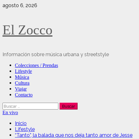
Saltar
agosto 6, 2026
al
contenido
El Zocco
Información sobre música urbana y streetstyle
Menú
Colecciones / Prendas
principal
Lifestyle
Música
Cultura
Viajar
Contacto
Buscar:
En vivo
Inicio
Lifestyle
“Tanto”, la balada que nos deja tanto amor de Jesse