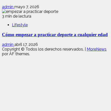
admin
mayo 7, 2026
3 min de lectura
Lifestyle
Cómo empezar a practicar deporte a cualquier edad
admin
abril 17, 2026
Copyright © Todos los derechos reservados.
|
MoreNews
por AF themes.