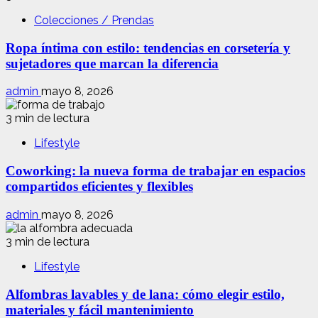
Colecciones / Prendas
Ropa íntima con estilo: tendencias en corsetería y
sujetadores que marcan la diferencia
admin
mayo 8, 2026
3 min de lectura
Lifestyle
Coworking: la nueva forma de trabajar en espacios
compartidos eficientes y flexibles
admin
mayo 8, 2026
3 min de lectura
Lifestyle
Alfombras lavables y de lana: cómo elegir estilo,
materiales y fácil mantenimiento