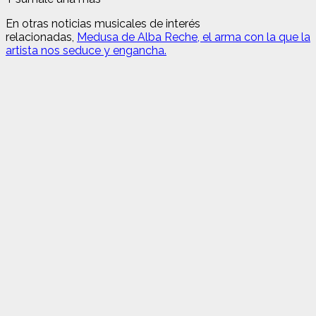
En otras noticias musicales de interés
relacionadas,
Medusa de Alba Reche, el arma con la que la
artista nos seduce y engancha.