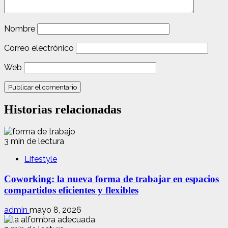
Nombre
Correo electrónico
Web
Historias relacionadas
3 min de lectura
Lifestyle
Coworking: la nueva forma de trabajar en espacios
compartidos eficientes y flexibles
admin
mayo 8, 2026