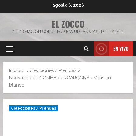
Saltar
agosto 6, 2026
al
contenido
EL ZOCCO
INFORMACIÓN SOBRE MÚSICA URBANA Y STREETSTYLE
EN VIVO
Menú
principal
Inicio
Colecciones / Prendas
Nueva silueta COMME des GARÇONS x Vans en
blanco
Colecciones / Prendas