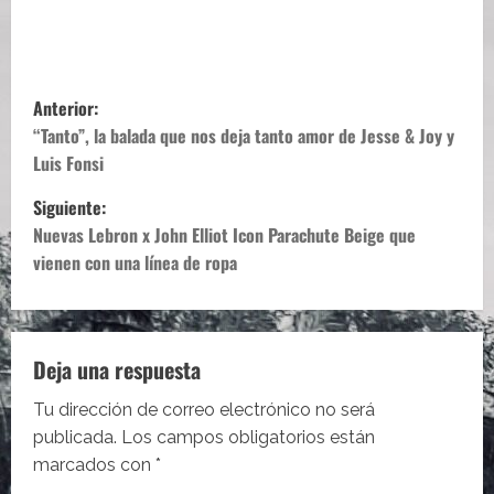
N
Anterior:
a
“Tanto”, la balada que nos deja tanto amor de Jesse & Joy y
Luis Fonsi
v
Siguiente:
e
Nuevas Lebron x John Elliot Icon Parachute Beige que
vienen con una línea de ropa
g
a
c
Deja una respuesta
i
Tu dirección de correo electrónico no será
publicada.
Los campos obligatorios están
ó
marcados con
*