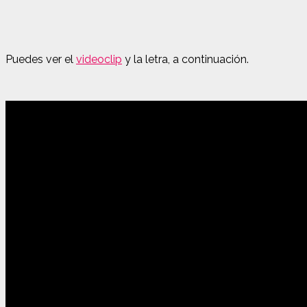
Puedes ver el
videoclip
y la letra, a continuación.