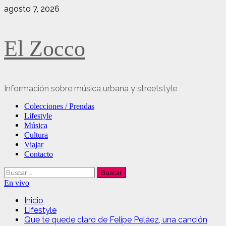
Saltar
agosto 7, 2026
al
contenido
El Zocco
Información sobre música urbana y streetstyle
Menú
Colecciones / Prendas
principal
Lifestyle
Música
Cultura
Viajar
Contacto
Buscar:
En vivo
Inicio
Lifestyle
Que te quede claro de Felipe Peláez, una canción