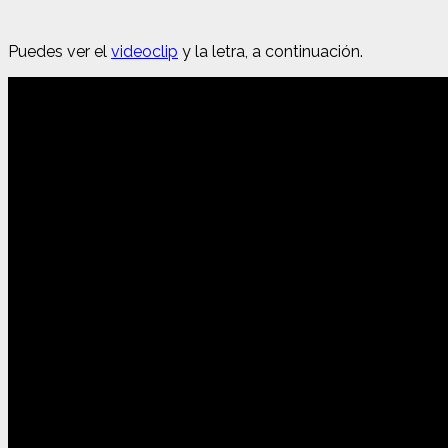
Puedes ver el
videoclip
y la letra, a continuación.