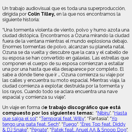
Un trabajo audiovisual que es toda una superproducción,
dirigida por
Colin Tilley,
en la que nos encontramos la
siguiente historia:
“Una tormenta violenta de viento, polvo y humo azota una
ciudad distópica. Encontramos a Ozuna mirando la ciudad
fuera de la ventana mientras el mundo explosiona debajo.
Enormes tormentas de polvo, alcanzan su planeta natal.
Ozuna se da vuelta y descubre que la cara y el cabello de
su esposa se han convertido en galaxias. Las estrellas que
componen el cuerpo de su esposa comienzan a estallar
una por una hasta que ella desaparece por completo. El
sabe a dónde tiene que ir … Ozuna comienza su viaje por
las calles y encuentra su moto espacial. Mientras viaja, la
ciudad comienza a explotar, destruida por la tormenta y
los rayos. Cuando todo se aclara encuentra una nave
espacial y comienza su viaje”.
Un viaje en forma d
e trabajo discográfico que está
compuesto por los siguientes temas:
“
Nibiru
“, “
Hasta
que salga el sol
“, “
Temporal feat. Willy
“, “Fantasía”, “
Yo
tengo una gata feat. Sech
“, “
Fuego
“,
“Eres Top feat. Diddy
& DJ Snake
“, “
Pégate
“, “
Patek feat. Anuel AA & Snoop Dog
“,