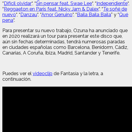
“
Difícil olvidar
“, “
Sin pensar feat. Swae Lee
“, “
Independiente
“,
“
Reggaeton en Paris feat. Nicky Jam & Dalex
“, “
Te soñé de
nuevo
“, “
Danzau
“, “
Amor Genuino
“, “
Baila Baila Baila
” y “
Qué
pena
“.
Para presentar su nuevo trabajo, Ozuna ha anunciado que
en 2020 realizará un tour para presentar este disco que,
aún sin fechas determinadas, tendrá numerosas paradas
en ciudades españolas como Barcelona, Benidorm, Cádiz,
Canarias, A Coruña, Ibiza, Madrid, Santander y Tenerife.
Puedes ver el
videoclip
de Fantasía
y la letra, a
continuación.