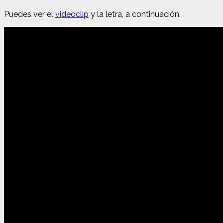
Puedes ver el
videoclip
y la letra, a continuación.