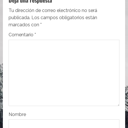
Deja una respuesta
c
Tu dirección de correo electrónico no será
i
publicada.
Los campos obligatorios están
marcados con
*
ó
Comentario
*
n
d
e
e
n
t
r
Nombre