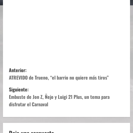
N
Anterior:
a
ATREVIDO de Trueno, “el barrio no quiere más tiros”
Siguiente:
v
Embuste de Jon Z, Ñejo y Luigi 21 Plus, un tema para
e
disfrutar el Carnaval
g
a