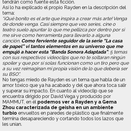
tendrán como fuente esta ficción.
Así lo ha explicado el propio Rayden en la descripción del
tema:
“¡Qué bonito es el arte que inspira a crear más arte! Venga
de donde venga. Casi siempre que veo series, cine o
teatro suelo apuntar lo que me pellizca por dentro por si
me sirve como herramienta para llevarlo a alguna
canción.
Como ferviente seguidor de la serie “La casa
de papel” vi tantos elementos en su universo que me
empujó a hacer esta “Banda Sonora Adaptada”
: 5 temas
con sus respectivos videoclips que no te soltaran ningún
spoiler y que por sí solas funcionan como un tiro pero que
a su vez reimaginan mi propia visión de lo que debería ser
su BSO”.
No tengas miedo de Rayden es un tema que habla de un
amor tóxico que ya ha acabado y del que ahora toca salir
y superar su impacto. En cuanto al videoclip que se
encuentra dirigido por David Vega y producido por
MAMMUT, en él
podemos ver a Rayden y a Gema
Zhou caracterizada de geisha en un ambiente
turbio
envueltos en paredes de plástico que finalmente
termina desapareciendo y cortando todos los lazos que
les unían.