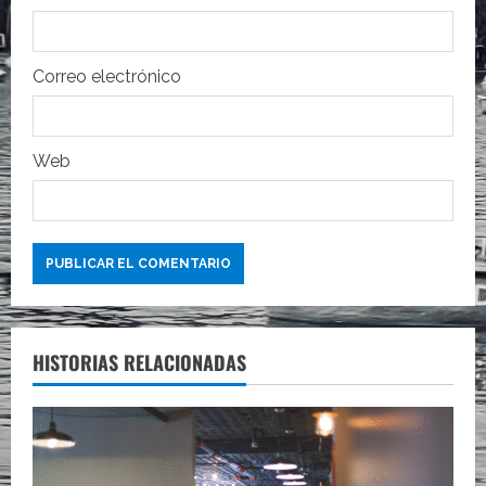
a
d
Correo electrónico
a
s
Web
HISTORIAS RELACIONADAS