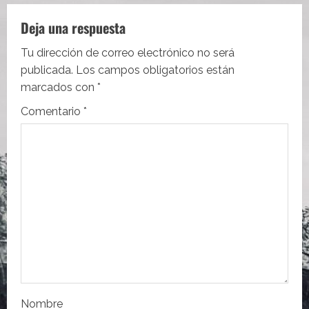
a
c
Deja una respuesta
i
Tu dirección de correo electrónico no será
publicada.
Los campos obligatorios están
ó
marcados con
*
n
Comentario
*
d
e
e
n
t
r
Nombre