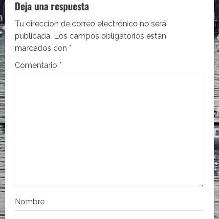
c
Deja una respuesta
i
Tu dirección de correo electrónico no será
publicada.
Los campos obligatorios están
ó
marcados con
*
n
Comentario
*
d
e
e
n
t
r
Nombre
a