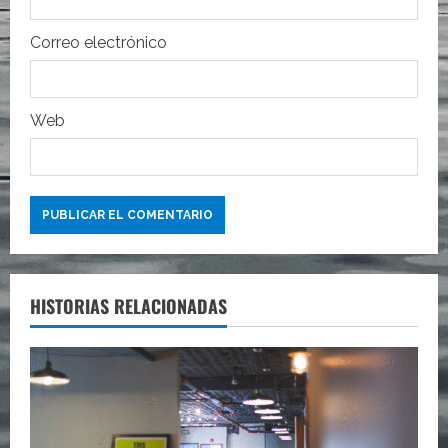
d
Correo electrónico
a
s
Web
HISTORIAS RELACIONADAS