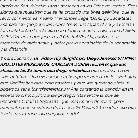
lotería de San Valentín, varias semanas en las listas de ventas… Esos
signos que muestran que se ha cruzado una línea definitiva, que el
reconocimiento es masivo. Y entonces llega “Domingo Escarlata”.
Esa canción que pone las nubes (esas que tapan el sol y avecinan
tormenta) sobre la relación que plantea el último disco de LA BIEN
QUERIDA, en la que junto a J (LOS PLANETAS), canta a ese
momento de melancolía y dolor por la aceptación de la separación
y la distancia.
Y para ilustrarlo,
un video-clip dirigido por Diego Jiménez (CARIÑO,
AXOLOTES MEXICANOS, CAROLINA DURANTE…) en el que dos
chicas en los 80 toman una droga misteriosa
que les lleva en un
viaje al futuro. Una evocación del tiempo recorrido, de los símbolos
que significaban algo para nosotros y que van quedado atrás. Y
podemos ver a los mismísimos J y Ana cantando la canción en un
escenario onírico, junto a las protagonistas (entre la que se
encuentra Catalina Sopelana, que está en uno de sus mejores
momentos con el estreno de la serie “El Vecino”). Un video-clip que
tendrá muy pronto una segunda parte
“.