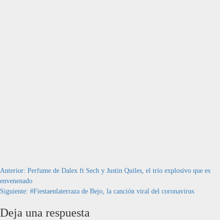
Navegación
Anterior:
Perfume de Dalex ft Sech y Justin Quiles, el trío explosivo que es
envenenado
de
Siguiente:
#Fiestaenlaterraza de Bejo, la canción viral del coronavirus
entradas
Deja una respuesta