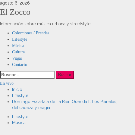
Saltar
agosto 6, 2026
al
El Zocco
contenido
Información sobre música urbana y streetstyle
Menú
Colecciones / Prendas
principal
Lifestyle
Música
Cultura
Viajar
Contacto
Buscar:
En vivo
Inicio
Lifestyle
Domingo Escarlata de La Bien Querida ft Los Planetas,
delicadeza y magia
Lifestyle
Música