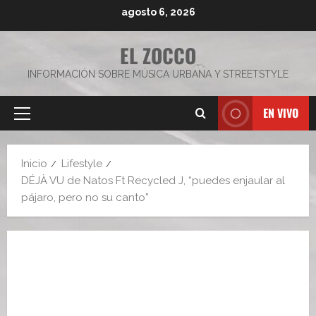
Saltar
agosto 6, 2026
al
contenido
EL ZOCCO
INFORMACIÓN SOBRE MÚSICA URBANA Y STREETSTYLE
EN VIVO
Menú
principal
Inicio
Lifestyle
DÉJÀ VU de Natos Ft Recycled J, “puedes enjaular al
pájaro, pero no su canto”