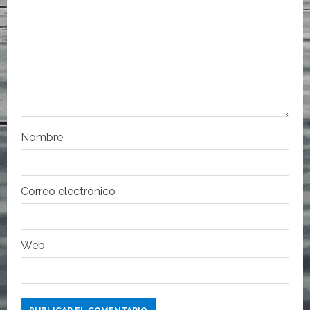
e
e
n
t
r
Nombre
a
d
Correo electrónico
a
s
Web