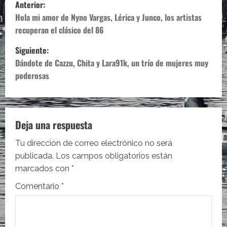
N
Anterior:
a
Hola mi amor de Nyno Vargas, Lérica y Junco, los artistas
recuperan el clásico del 86
v
Siguiente:
e
Dándote de Cazzu, Chita y Lara91k, un trío de mujeres muy
poderosas
g
a
c
Deja una respuesta
i
Tu dirección de correo electrónico no será
publicada.
Los campos obligatorios están
ó
marcados con
*
n
Comentario
*
d