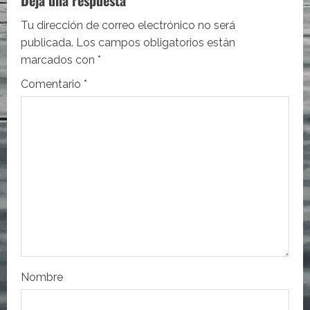
c
Deja una respuesta
i
Tu dirección de correo electrónico no será
publicada.
Los campos obligatorios están
ó
marcados con
*
n
Comentario
*
d
e
e
n
t
r
Nombre
a