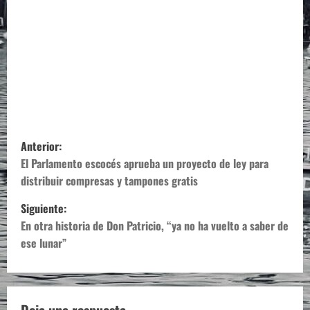
N
Anterior:
a
El Parlamento escocés aprueba un proyecto de ley para
distribuir compresas y tampones gratis
v
Siguiente:
e
En otra historia de Don Patricio, “ya no ha vuelto a saber de
ese lunar”
g
a