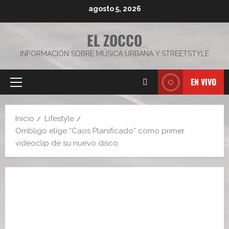
Saltar
agosto 5, 2026
al
contenido
EL ZOCCO
INFORMACIÓN SOBRE MÚSICA URBANA Y STREETSTYLE
EN VIVO
Menú
principal
Inicio
Lifestyle
Ombligo elige “Caos Planificado” como primer
videoclip de su nuevo disco