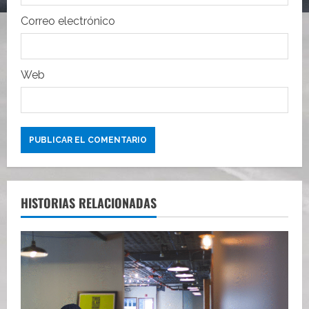
d
Correo electrónico
a
s
Web
HISTORIAS RELACIONADAS