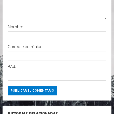
n
t
r
Nombre
a
Correo electrónico
d
a
Web
s
HISTORIAS RELACIONADAS