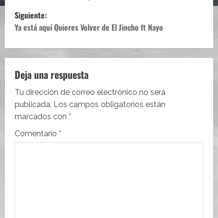
v
Siguiente:
e
Ya está aquí Quieres Volver de El Jincho ft Nayo
g
a
Deja una respuesta
c
Tu dirección de correo electrónico no será
i
publicada.
Los campos obligatorios están
marcados con
*
ó
Comentario
*
n
d
e
e