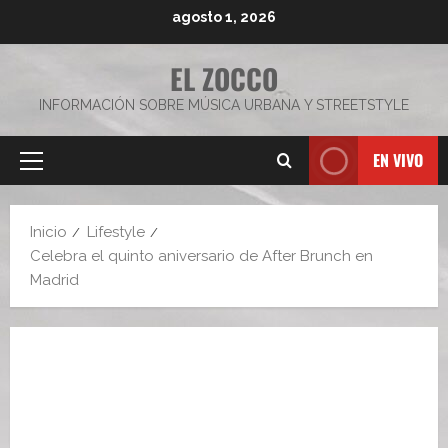
Saltar
agosto 1, 2026
al
contenido
EL ZOCCO
INFORMACIÓN SOBRE MÚSICA URBANA Y STREETSTYLE
EN VIVO
Menú
principal
Inicio
Lifestyle
Celebra el quinto aniversario de After Brunch en
Madrid