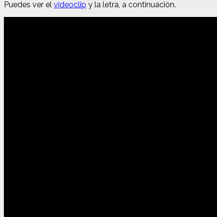
Puedes ver el
videoclip
y la letra, a continuación.