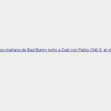
s mañana de Bad Bunny junto a Duki con Pablo Chill-E, el vid