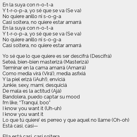
En la suya con n-o-t-a
Y t-r-o-p-a, yo sé que se va (Se va)
No quiere anillo ni s-o-g-a
Casi soltera, no quiere estar amarrá
En la suya con n-o-t-a
Y t-r-o-p-a, yo sé que se va (Se va)
No quiere anillo ni s-o-g-a
Casi soltera, no quiere estar amarrá
Yo sé que lo que quiere es ser descifrá (Descifrá)
Seteá, bien-bien masterizá (Masterizá)
Terminar en la cama amarrá (Amarrá)
Como media virá (Virá’), media asfixiá
Y la piel erizá (¡Auh!), enviciá
Junkie, sexy, mami, desquiciá
De mala es la actitud (Ajá)
Bandolera, puedo captar su mood
I’m like, “Tranqui, boo”
I know you want it (Uh-uh)
I know you want it
Lo que tú quiere’ es perreo y que aquel no llame (Oh-oh)
Está casi, casi—
Ella está casi, casi soltera