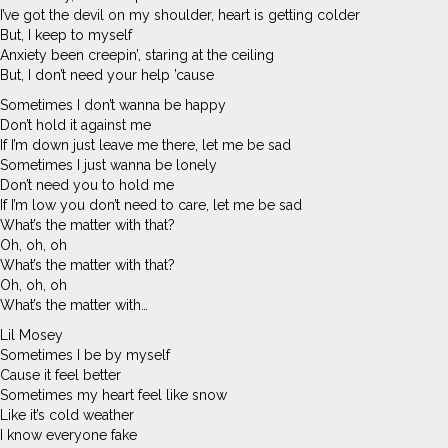
I’ve got the devil on my shoulder, heart is getting colder
But, I keep to myself
Anxiety been creepin’, staring at the ceiling
But, I don’t need your help ’cause
Sometimes I don’t wanna be happy
Don’t hold it against me
If I’m down just leave me there, let me be sad
Sometimes I just wanna be lonely
Don’t need you to hold me
If I’m low you don’t need to care, let me be sad
What’s the matter with that?
Oh, oh, oh
What’s the matter with that?
Oh, oh, oh
What’s the matter with…
Lil Mosey
Sometimes I be by myself
Cause it feel better
Sometimes my heart feel like snow
Like it’s cold weather
I know everyone fake