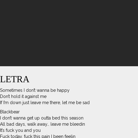
LETRA
Sometimes I don’t wanna be happy
Don’t hold it against me
If I’m down just leave me there, let me be sad
Blackbear
I don’t wanna get up outta bed this season
All bad days, walk away… leave me bleedin
It’s fuck you and you
Fuck today, fuck this pain I been feelin