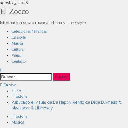
Saltar
agosto 3, 2026
al
El Zocco
contenido
Información sobre música urbana y streetstyle
Menú
Colecciones / Prendas
principal
Lifestyle
Música
Cultura
Viajar
Contacto
Buscar:
En vivo
Inicio
Lifestyle
Publicado el visual de Be Happy Remix de Dixie D’Amelio ft.
blackbear & Lil Mosey
Lifestyle
Música