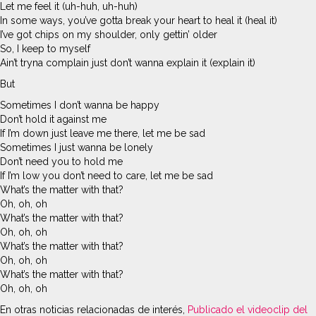
Let me feel it (uh-huh, uh-huh)
In some ways, you’ve gotta break your heart to heal it (heal it)
I’ve got chips on my shoulder, only gettin’ older
So, I keep to myself
Ain’t tryna complain just don’t wanna explain it (explain it)
But
Sometimes I don’t wanna be happy
Don’t hold it against me
If I’m down just leave me there, let me be sad
Sometimes I just wanna be lonely
Don’t need you to hold me
If I’m low you don’t need to care, let me be sad
What’s the matter with that?
Oh, oh, oh
What’s the matter with that?
Oh, oh, oh
What’s the matter with that?
Oh, oh, oh
What’s the matter with that?
Oh, oh, oh
En otras noticias relacionadas de interés,
Publicado el videoclip del