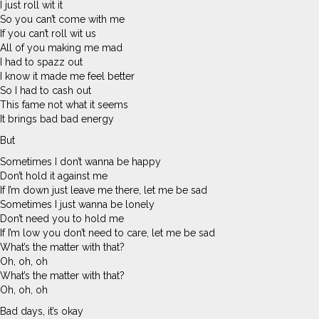
I just roll wit it
So you can’t come with me
If you can’t roll wit us
All of you making me mad
I had to spazz out
I know it made me feel better
So I had to cash out
This fame not what it seems
It brings bad bad energy
But
Sometimes I don’t wanna be happy
Don’t hold it against me
If I’m down just leave me there, let me be sad
Sometimes I just wanna be lonely
Don’t need you to hold me
If I’m low you don’t need to care, let me be sad
What’s the matter with that?
Oh, oh, oh
What’s the matter with that?
Oh, oh, oh
Bad days, it’s okay