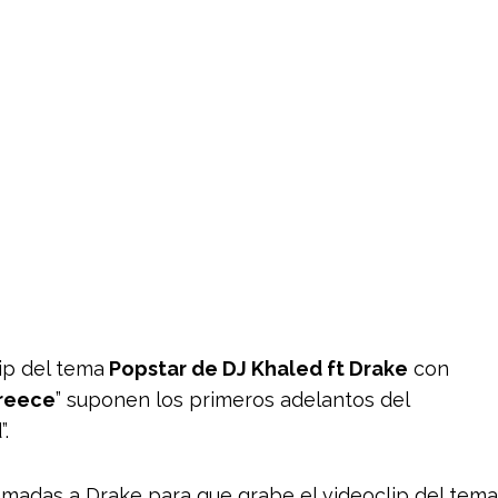
ip del tema
Popstar de DJ Khaled ft Drake
con
reece
” suponen los primeros adelantos del
.
madas a Drake para que grabe el videoclip del tema