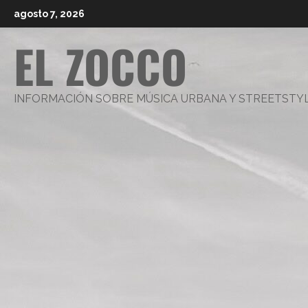
Saltar
agosto 7, 2026
al
EL ZOCCO
contenido
INFORMACIÓN SOBRE MÚSICA URBANA Y STREETSTY