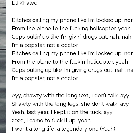
DJ Khaled
Bitches calling my phone like I’m locked up, no
From the plane to the fucking helicopter, yeah
Cops pullin’ up like I’m givin’ drugs out, nah, nah
I’m a popstar, not a doctor
Bitches calling my phone like I’m locked up, no
From the plane to the fuckin’ helicopter, yeah
Cops pulling up like I’m giving drugs out, nah, n
I’m a popstar, not a doctor
Ayy, shawty with the long text, I don’t talk, ayy
Shawty with the long legs, she don’t walk, ayy
Yeah, last year, I kept it on the tuck, ayy
2020, I came to fuck it up, yeah
I want a long life, a legendary one (Yeah)