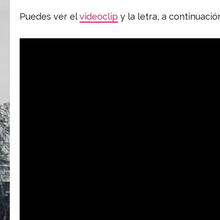
Puedes ver el
videoclip
y la letra, a continuació