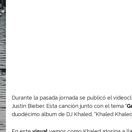
Durante la pasada jornada se publicó el videocl
Justin Bieber. Esta canción junto con el tema “
G
duodécimo álbum de DJ Khaled, “Khaled Khaled”
En este
visual
vemos como Khaled atosiga a lla