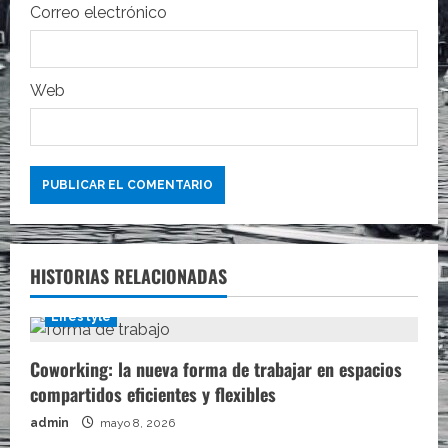
Correo electrónico
d
a
Web
s
HISTORIAS RELACIONADAS
Lifestyle
Coworking: la nueva forma de trabajar en espacios
compartidos eficientes y flexibles
admin
mayo 8, 2026