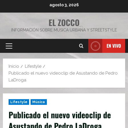
Saltar
agosto 3, 2026
al
contenido
EL ZOCCO
INFORMACIÓN SOBRE MÚSICA URBANA Y STREETSTYLE
EN VIVO
Menú
principal
Inicio
Lifestyle
Publicado el nuevo videoclip de Asustando de Pedro
LaDroga
Lifestyle
Música
Publicado el nuevo videoclip de
Asustando de Pedro LaDroga