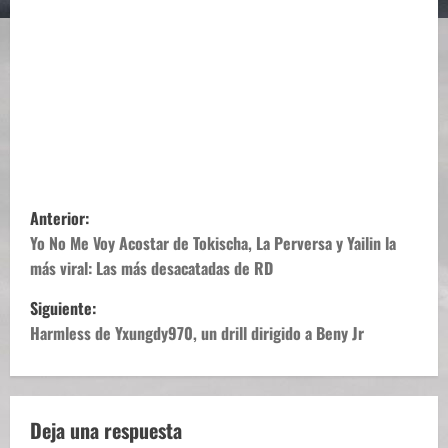
N
Anterior:
a
Yo No Me Voy Acostar de Tokischa, La Perversa y Yailin la
más viral: Las más desacatadas de RD
v
Siguiente:
e
Harmless de Yxungdy970, un drill dirigido a Beny Jr
g
a
Deja una respuesta