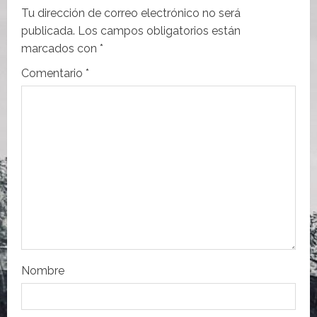
c
Tu dirección de correo electrónico no será
i
publicada.
Los campos obligatorios están
marcados con
*
ó
Comentario
*
n
d
e
e
n
t
r
Nombre
a