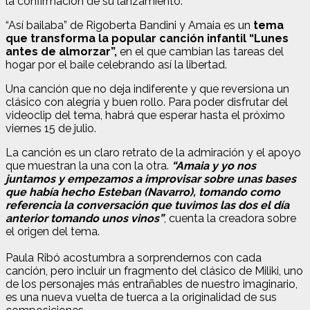
la confirmación de su lanzamiento.
“Así bailaba” de Rigoberta Bandini y Amaia es un
tema
que transforma la popular canción infantil “Lunes
antes de almorzar”,
en el que cambian las tareas del
hogar por el baile celebrando así la libertad.
Una canción que no deja indiferente y que reversiona un
clásico con alegría y buen rollo. Para poder disfrutar del
videoclip del tema, habrá que esperar hasta el próximo
viernes 15 de julio.
La canción es un claro retrato de la admiración y el apoyo
que muestran la una con la otra.
“Amaia y yo nos
juntamos y empezamos a improvisar sobre unas bases
que había hecho Esteban (Navarro), tomando como
referencia la conversación que tuvimos las dos el día
anterior tomando unos vinos”
, cuenta la creadora sobre
el origen del tema.
Paula Ribó acostumbra a sorprendernos con cada
canción, pero incluir un fragmento del clásico de Miliki, uno
de los personajes más entrañables de nuestro imaginario,
es una nueva vuelta de tuerca a la originalidad de sus