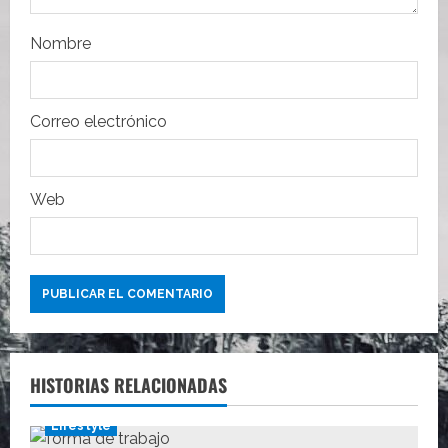
r
Nombre
a
d
Correo electrónico
a
s
Web
HISTORIAS RELACIONADAS
Lifestyle