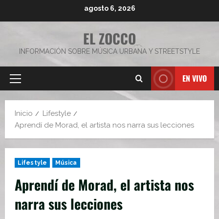
Saltar
agosto 6, 2026
al
contenido
EL ZOCCO
INFORMACIÓN SOBRE MÚSICA URBANA Y STREETSTYLE
EN VIVO
Menú
principal
Inicio
Lifestyle
Aprendí de Morad, el artista nos narra sus lecciones
Lifestyle
Música
Aprendí de Morad, el artista nos
narra sus lecciones