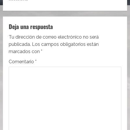
g
a
c
Deja una respuesta
i
Tu dirección de correo electrónico no será
publicada.
Los campos obligatorios están
ó
marcados con
*
n
Comentario
*
d
e
e
n
t