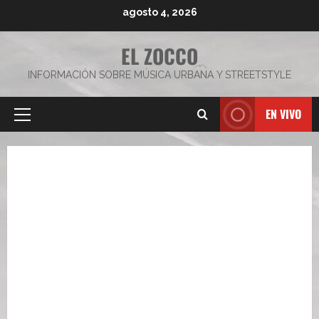
Saltar
agosto 4, 2026
al
contenido
EL ZOCCO
INFORMACIÓN SOBRE MÚSICA URBANA Y STREETSTYLE
EN VIVO
Menú
principal