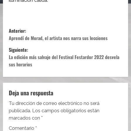
iluminación cálida.
N
Anterior:
a
Aprendí de Morad, el artista nos narra sus lecciones
Siguiente:
v
La edición más salvaje del Festival Festardor 2022 desvela
e
sus horarios
g
a
Deja una respuesta
c
Tu dirección de correo electrónico no será
i
publicada.
Los campos obligatorios están
marcados con
*
ó
Comentario
*