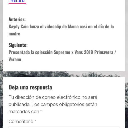
limitada.
N
Anterior:
a
Kaydy Cain lanza el videoclip de Mama casi en el día de la
madre
v
Siguiente:
e
Presentada la colección Supreme x Vans 2019 Primavera /
Verano
g
a
c
Deja una respuesta
i
Tu dirección de correo electrónico no será
publicada.
Los campos obligatorios están
ó
marcados con
*
n
Comentario
*