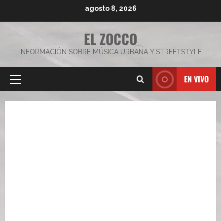
Saltar
agosto 8, 2026
al
contenido
EL ZOCCO
INFORMACIÓN SOBRE MÚSICA URBANA Y STREETSTYLE
EN VIVO
Menú
principal