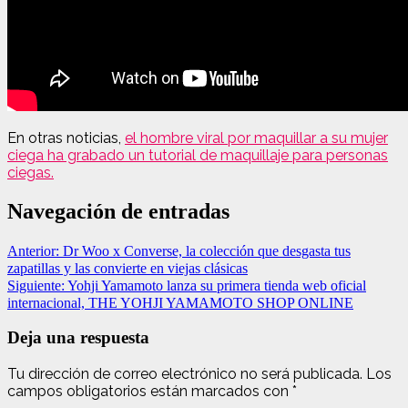
En otras noticias,
el hombre viral por maquillar a su mujer
ciega ha grabado un tutorial de maquillaje para personas
ciegas.
Navegación de entradas
Anterior:
Dr Woo x Converse, la colección que desgasta tus
zapatillas y las convierte en viejas clásicas
Siguiente:
Yohji Yamamoto lanza su primera tienda web oficial
internacional, THE YOHJI YAMAMOTO SHOP ONLINE
Deja una respuesta
Tu dirección de correo electrónico no será publicada.
Los
campos obligatorios están marcados con
*