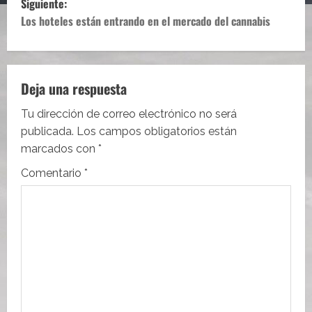
Siguiente:
e
Los hoteles están entrando en el mercado del cannabis
g
a
Deja una respuesta
c
Tu dirección de correo electrónico no será
i
publicada.
Los campos obligatorios están
marcados con
*
ó
Comentario
*
n
d
e
e