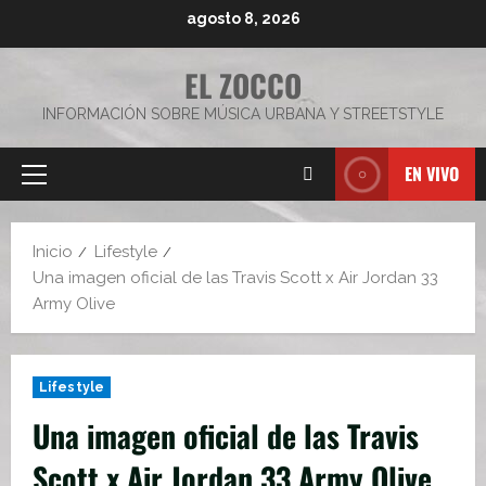
Saltar
agosto 8, 2026
al
contenido
EL ZOCCO
INFORMACIÓN SOBRE MÚSICA URBANA Y STREETSTYLE
EN VIVO
Menú
principal
Inicio
Lifestyle
Una imagen oficial de las Travis Scott x Air Jordan 33
Army Olive
Lifestyle
Una imagen oficial de las Travis
Scott x Air Jordan 33 Army Olive