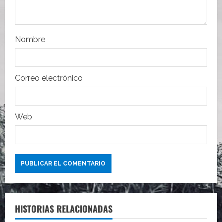
n
t
r
Nombre
a
Correo electrónico
d
a
Web
s
HISTORIAS RELACIONADAS