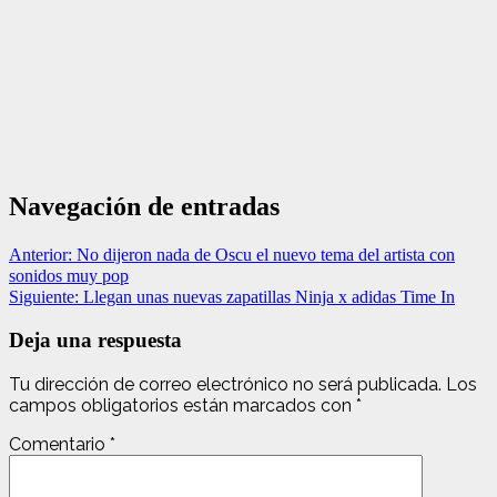
Navegación de entradas
Anterior:
No dijeron nada de Oscu el nuevo tema del artista con
sonidos muy pop
Siguiente:
Llegan unas nuevas zapatillas Ninja x adidas Time In
Deja una respuesta
Tu dirección de correo electrónico no será publicada.
Los
campos obligatorios están marcados con
*
Comentario
*