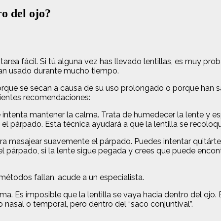
ro del ojo?
a tarea fácil. Si tú alguna vez has llevado lentillas, es muy
han usado durante mucho tiempo.
rque se secan a causa de su uso prolongado o porque han sali
guientes recomendaciones:
e intenta mantener la calma. Trata de humedecer la lente y e
l párpado. Esta técnica ayudará a que la lentilla se recoloque
 para masajear suavemente el párpado. Puedes intentar quitárt
l párpado, si la lente sigue pegada y crees que puede encont
 métodos fallan, acude a un especialista.
. Es imposible que la lentilla se vaya hacia dentro del ojo. 
do nasal o temporal, pero dentro del “saco conjuntival”.