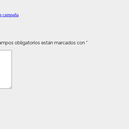
va campaña
ampos obligatorios están marcados con
*