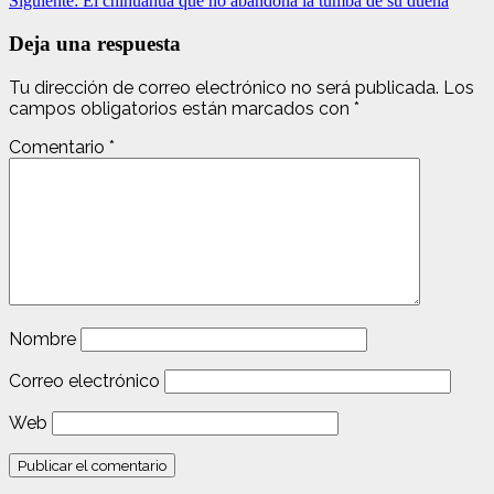
Siguiente:
El chihuahua que no abandona la tumba de su dueña
de
entradas
Deja una respuesta
Tu dirección de correo electrónico no será publicada.
Los
campos obligatorios están marcados con
*
Comentario
*
Nombre
Correo electrónico
Web