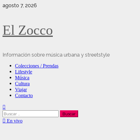
Saltar
agosto 7, 2026
al
contenido
El Zocco
Información sobre música urbana y streetstyle
Menú
Colecciones / Prendas
principal
Lifestyle
Música
Cultura
Viajar
Contacto
Buscar:
En vivo