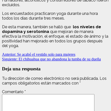
Fumadores, alcohólicos y consumidores de tabaco fueron
excluidos.
Los encuestados practicaron yoga durante una hora
todos los días durante tres meses.
De esta manera, también se halló que
los niveles de
dopamina y serotonina
que mejoran de manera
efectiva la motivación, el enfoque, el estado de ánimo y la
positividad han mejorado en todos los grupos después
del yoga.
Navegación
Anterior:
Se acabó el vestido solo para mujeres
Siguiente:
El chihuahua que no abandona la tumba de su dueña
de
entradas
Deja una respuesta
Tu dirección de correo electrónico no será publicada.
Los
campos obligatorios están marcados con
*
Comentario
*