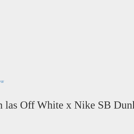
ow
an las Off White x Nike SB Du