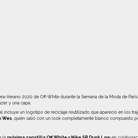
avera-Verano 2020 de Off-White durante la Semana de la Moda de Parí
azer y una capa.
ial incluye un logotipo de reciclaje reutilizado que apareció en los tr
k Wes
, quién salió con un look completamente blanco compuesto po
a la
próxima zapatilla Off White x Nike SB Dunk Low
en colaboraci