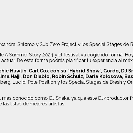
exxandra, Shlømo y Sub Zero Project y los Special Stages de 
de A Summer Story 2024 y el festival va cogiendo forma. Ho
 actuar. De esta forma podrás planificar tu experiencia al má
e Hawtin, Carl Cox con su “Hybrid Show”, Gordo, DJ Sn
ma Hajji, Don Diablo, Robin Schulz, Daria Kolosova, Bas
rg, Luciid, Pole Position y los Special Stages de Bresh y Or
, más conocido como DJ Snake, ya que este DJ/productor fr
 las listas de mejores artistas.