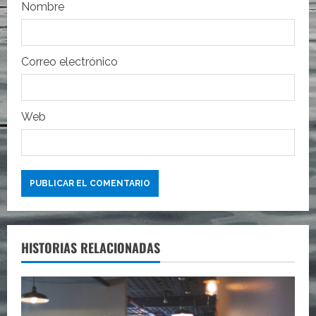
r
Nombre
a
Correo electrónico
d
a
Web
s
HISTORIAS RELACIONADAS