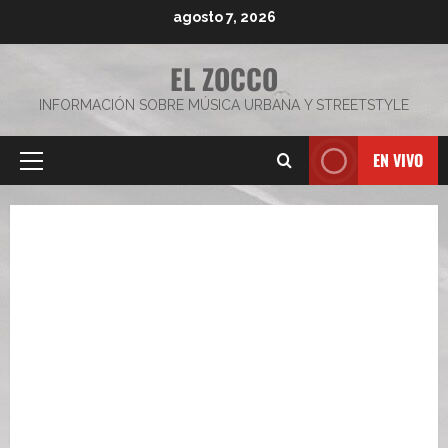
Saltar
agosto 7, 2026
al
contenido
EL ZOCCO
INFORMACIÓN SOBRE MÚSICA URBANA Y STREETSTYLE
EN VIVO
Menú
principal