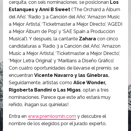
cerquita, con seis nominaciones, se posicionan
Los
Estanques y Anni B Sweet
(‘The Orchard a Álbum
del Año’, ‘Radio 3 a Canción del Año’, ‘Amazon Music
a Mejor Artista’, ‘Ticketmaster a Mejor Directo’, ‘AGEDI
a Mejor Álbum de Pop’ y ‘SAE Spain a Producción
Musical’). Y después, la cantante
Zahara
con cinco
candidaturas a ‘Radio 3 a Canción del Año’, ‘Amazon
Music a Mejor Artista’, ‘Ticketmaster a Mejor Directo’,
‘Mejor Letra Original’ y ‘Marilians a Diseño Gráfico’.
Con cuatro oportunidades de llevarse el premio, se
encuentran
Vicente Navarro y las Ginebras.
Seguidamente, artistas como
Alice Wonder,
Rigoberta Bandini o Las Migas
, optan a tres
nominaciones. Parece que este año estará muy
reñido, ¡hagan sus quinielas!
Entra en
www.premiosmin.com
y descubre el
nombre de los elegidos por el jurado experto.