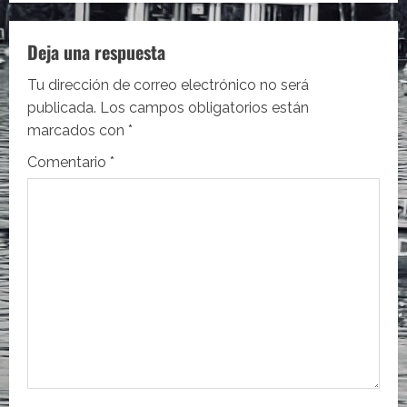
g
a
Deja una respuesta
c
Tu dirección de correo electrónico no será
i
publicada.
Los campos obligatorios están
marcados con
*
ó
Comentario
*
n
d
e
e
n
t