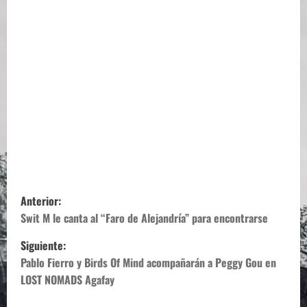
N
Anterior:
a
Swit M le canta al “Faro de Alejandría” para encontrarse
Siguiente:
v
Pablo Fierro y Birds Of Mind acompañarán a Peggy Gou en
e
LOST NOMADS Agafay