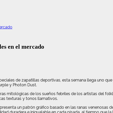
mercado
les en el mercado
peciales de zapatillas deportivas, esta semana llega uno que
rple y Photon Dust.
turas mitológicas de los sueños febriles de los artistas del fo
cas texturas y tonos llamativos.
 presenta un patrón gráfico basado en las ranas venenosas de
idad duradera e inigualable en cada pisada, al tiempo que la