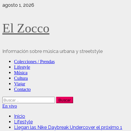
Saltar
agosto 1, 2026
al
contenido
El Zocco
Información sobre música urbana y streetstyle
Menú
Colecciones / Prendas
principal
Lifestyle
Música
Cultura
Viajar
Contacto
Buscar:
En vivo
Inicio
Lifestyle
Llegan las Nike Daybreak Undercover el próximo 1