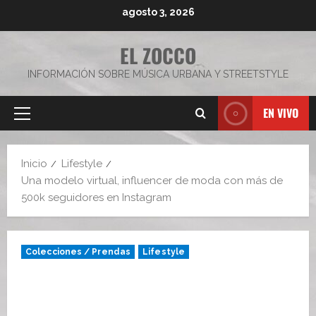
Saltar
agosto 3, 2026
al
contenido
EL ZOCCO
INFORMACIÓN SOBRE MÚSICA URBANA Y STREETSTYLE
EN VIVO
Menú
principal
Inicio
Lifestyle
Una modelo virtual, influencer de moda con más de
500k seguidores en Instagram
Colecciones / Prendas
Lifestyle