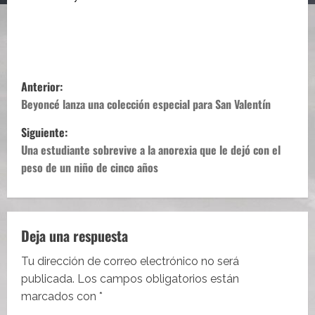
N
Anterior:
a
Beyoncé lanza una colección especial para San Valentín
Siguiente:
v
Una estudiante sobrevive a la anorexia que le dejó con el
e
peso de un niño de cinco años
g
a
Deja una respuesta
c
Tu dirección de correo electrónico no será
i
publicada.
Los campos obligatorios están
marcados con
*