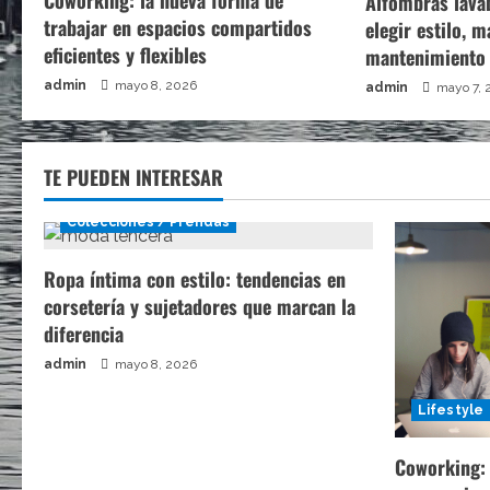
Coworking: la nueva forma de
Alfombras lava
trabajar en espacios compartidos
elegir estilo, m
eficientes y flexibles
mantenimiento
admin
mayo 8, 2026
admin
mayo 7, 
TE PUEDEN INTERESAR
Colecciones / Prendas
Ropa íntima con estilo: tendencias en
corsetería y sujetadores que marcan la
diferencia
admin
mayo 8, 2026
Lifestyle
Coworking: 