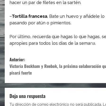
hacer un par de filetes en la sartén.
–
Tortilla francesa
. Bate un huevo y añádele lo
pasando por atún o pimientos.
Por último, recuerda que hagas lo que hagas, se 
apropies para todos los días de la sema
na.
N
Anterior:
Victoria Beckham y Reebok, la próxima colaboración q
a
pisará fuerte
v
e
Deja una respuesta
g
Tu dirección de correo electrónico no será publicada.
L