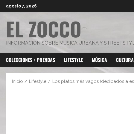
Saltar
agosto 7, 2026
al
EL ZOCCO
contenido
INFORMACIÓN SOBRE MÚSICA URBANA Y STREETSTY
COLECCIONES / PRENDAS
LIFESTYLE
MÚSICA
CULTURA
Inicio
Lifestyle
Los platos más vagos (dedicados a es