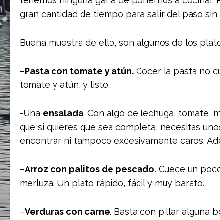
tenemos ninguna gana de ponernos a cocinar. P
gran cantidad de tiempo para salir del paso sin 
Buena muestra de ello, son algunos de los plato
–
Pasta con tomate y atún.
Cocer la pasta no c
tomate y atún, y listo.
-Una
ensalada
. Con algo de lechuga, tomate, ma
que si quieres que sea completa, necesitas unos
encontrar ni tampoco excesivamente caros. Ad
–
Arroz con palitos de pescado.
Cuece un poco 
merluza. Un plato rápido, fácil y muy barato.
–
Verduras con carne
. Basta con pillar alguna