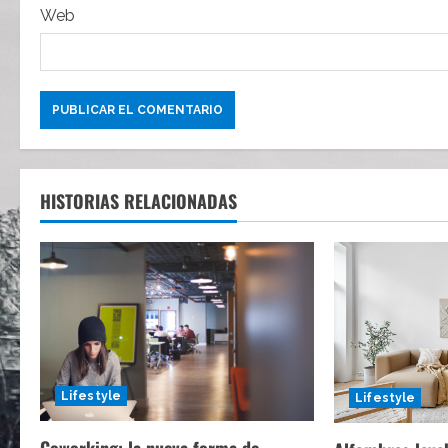
Web
a
d
a
s
HISTORIAS RELACIONADAS
Lifestyle
Lifestyle