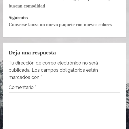
a
buscan comodidad
v
Siguiente:
e
Converse lanza un nuevo paquete con nuevos colores
g
a
Deja una respuesta
c
Tu dirección de correo electrónico no será
publicada.
Los campos obligatorios están
i
marcados con
*
ó
Comentario
*
n
d
e