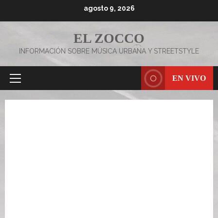
Saltar
agosto 9, 2026
al
contenido
EL ZOCCO
INFORMACIÓN SOBRE MÚSICA URBANA Y STREETSTYLE
EN VIVO
Menú
principal