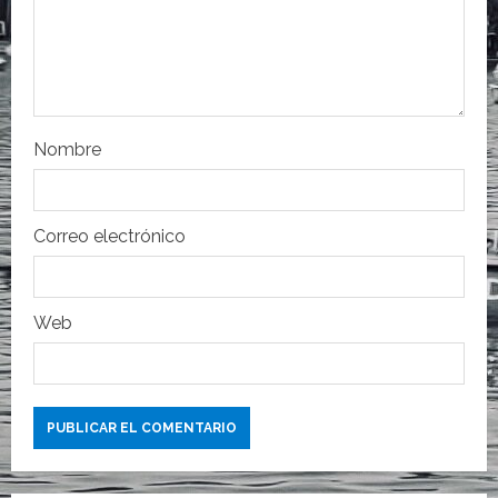
e
n
t
Nombre
r
a
Correo electrónico
d
a
Web
s