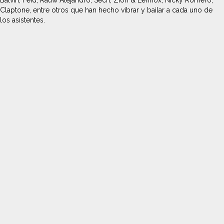
Balvin, Feid, Rauw Alejandro, Sech, Zion & Lennox, Nicky Romero,
Claptone, entre otros que han hecho vibrar y bailar a cada uno de
los asistentes.