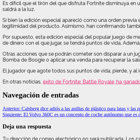
Es difícil que el tirón del que disfruta Fortnite disminuya 
saldrá a la luz.
Si bien la edición especial apareció como una orden previa
legitimidad del producto. Asimismo, han confirmando tambi
Por supuesto, esta edición especial del popular juego de me
de dinero con el que jugar, se tendrá puntos de vida. Ademá
Otras acciones que se podrán cometer son disparar a un juga
Bomba de Boogie o aplicar una venda para recuperar la sal
El jugador que agote todos sus puntos de vida, pierde, y al 
En otras noticias,
éxito de Fortnite: Battle Royale, ha ganad
Navegación de entradas
Anterior:
Calsberg dice adiós a las anillas de plástico para latas y la
Siguiente:
El Volvo 360C es un concepto de coche autónomo que es dor
Deja una respuesta
Tu dirección de correo electrónico no será publicada.
Los c