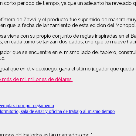
en un corto periodo de tiempo, ya que un adelanto ha revelado 
 efímera de Zavvi y el producto fue suprimido de manera muy
én que la fecha de lanzamiento de esta edición del Monopoly 
sa viene con su propio conjunto de reglas inspiradas en el Bat
s, en cada turno se lanzan dos dados, uno que te mueve hacia
dor que se encuentre en el mismo lado del tablero, construir
ud.
igual que en el videojuego, gana el último jugador que queda 
o más de mil millones de dólares.
s reemplaza por por pegamento
mitorio, sala de estar y oficina de trabajo al mismo tiempo
ampos obligatorios están marcados con
*