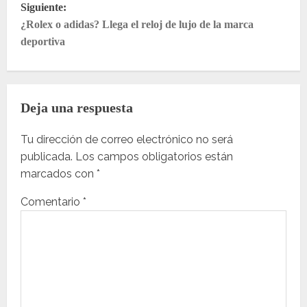
e
Siguiente:
g
¿Rolex o adidas? Llega el reloj de lujo de la marca
deportiva
a
c
i
Deja una respuesta
ó
n
Tu dirección de correo electrónico no será
publicada.
Los campos obligatorios están
d
marcados con
*
e
Comentario
*
e
n
t
r
a