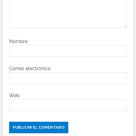
d
a
s
Nombre
Correo electrónico
Web