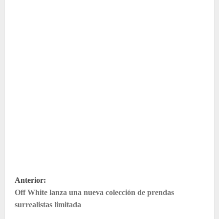
N
Anterior:
a
Off White lanza una nueva colección de prendas
v
surrealistas limitada