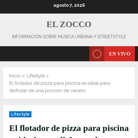
Saltar
agosto 7, 2026
al
contenido
EL ZOCCO
INFORMACIÓN SOBRE MÚSICA URBANA Y STREETSTYLE
EN VIVO
Inicio
Lifestyle
El flotador de pizza para piscina es ideal para
disfrutar de una porción de verano
Lifestyle
El flotador de pizza para piscina