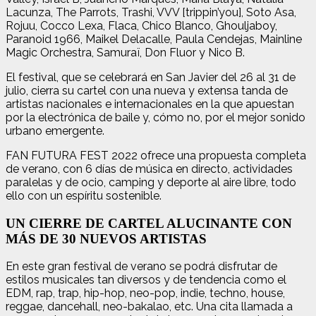
Lacunza, The Parrots, Trashi, VVV [trippin’you], Soto Asa,
Rojuu, Cocco Lexa, Flaca, Chico Blanco, Ghouljaboy,
Paranoid 1966, Maikel Delacalle, Paula Cendejas, Mainline
Magic Orchestra, Samuraï, Don Fluor y Nico B.
El festival, que se celebrará en San Javier del 26 al 31 de
julio, cierra su cartel con una nueva y extensa tanda de
artistas nacionales e internacionales en la que apuestan
por la electrónica de baile y, cómo no, por el mejor sonido
urbano emergente.
FAN FUTURA FEST 2022 ofrece una propuesta completa
de verano, con 6 días de música en directo, actividades
paralelas y de ocio, camping y deporte al aire libre, todo
ello con un espíritu sostenible.
UN CIERRE DE CARTEL ALUCINANTE CON
MÁS DE 30 NUEVOS ARTISTAS
En este gran festival de verano se podrá disfrutar de
estilos musicales tan diversos y de tendencia como el
EDM, rap, trap, hip-hop, neo-pop, indie, techno, house,
reggae, dancehall, neo-bakalao, etc. Una cita llamada a