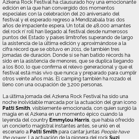
Azkena Rock Festival ha clausurado hoy una emocionante
edición en la que han convergido dos momentos
especiales con la celebración del 20 aniversario del
festival y el esperado regreso a Mendizabala tras dos
años de impaciente espera. Un total de 48.000 amantes
del rock n’ roll han llegado al festival desde numerosos
puntos del Estado y países limítrofes superando de largo
la asistencia de la última edición y aproximándose a la
cifra récord que se obtuvo en 2011, de también tres
jornadas de duración. Donde sí se han batido récords ha
sido en la asistencia de menores, que se duplica llegando
a los 800, lo que confirma el relevo generacional y que el
festival está más vivo que nunca y preparado para cumplir
otros veinte años más. El camping también ha rozado el
lleno con una ocupación de 3.200 personas.
La última jornada del Azkena Rock Festival ha sido una
noche inolvidable marcada por la actuación del gran icono
Patti Smith
, visiblemente emocionada, con quien surgió la
magia en el Azkena en un momento épico cuando la
leyenda del country
Emmylou Harris
, que había ofrecido
un concierto magistral instantes antes, se unió en el
escenario a
Patti Smith
para cantar juntas
People have
the power
. La actuación de la pionera del rock
Suzi