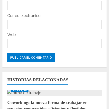
a
Correo electrónico
d
a
Web
s
HISTORIAS RELACIONADAS
Lifestyle
Coworking: la nueva forma de trabajar en
espacios compartidos eficientes y flexibles