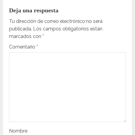
a
Deja una respuesta
c
Tu dirección de correo electrónico no será
publicada.
Los campos obligatorios están
i
marcados con
*
ó
Comentario
*
n
d
e
e
n
t
Nombre
r