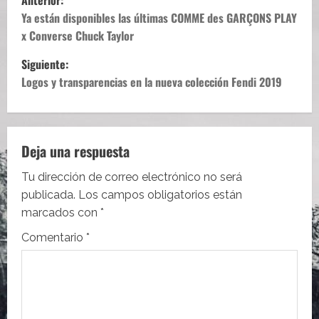
Anterior:
a
Ya están disponibles las últimas COMME des GARÇONS PLAY
x Converse Chuck Taylor
v
Siguiente:
e
Logos y transparencias en la nueva colección Fendi 2019
g
a
Deja una respuesta
c
Tu dirección de correo electrónico no será
i
publicada.
Los campos obligatorios están
marcados con
*
ó
Comentario
*
n
d