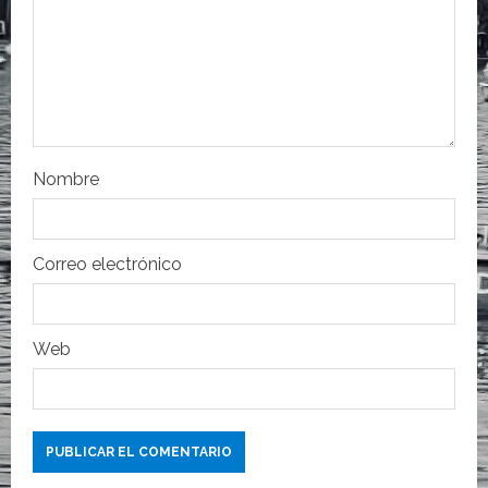
e
e
n
t
r
Nombre
a
Correo electrónico
d
a
Web
s