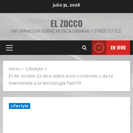
Saltar
julio 31, 2026
al
contenido
EL ZOCCO
INFORMACIÓN SOBRE MÚSICA URBANA Y STREETSTYLE
EN VIVO
Menú
principal
Inicio
Lifestyle
El Air Jordan 33 dice adiós a los cordones y da la
bienvenida a la tecnología Fast Fit
Lifestyle