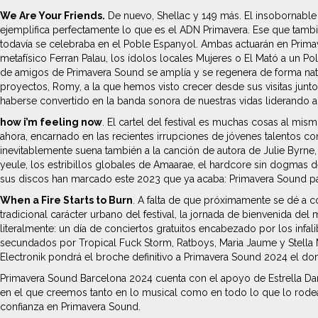
We Are Your Friends.
De nuevo, Shellac y 149 más. El insobornable 
ejemplifica perfectamente lo que es el ADN Primavera. Ese que tambi
todavía se celebraba en el Poble Espanyol. Ambas actuarán en Prima
metafísico Ferran Palau, los ídolos locales Mujeres o El Mató a un Pol
de amigos de Primavera Sound se amplía y se regenera de forma natur
proyectos, Romy, a la que hemos visto crecer desde sus visitas junto 
haberse convertido en la banda sonora de nuestras vidas liderando a
how i’m feeling now
. El cartel del festival es muchas cosas al mi
ahora, encarnado en las recientes irrupciones de jóvenes talentos c
inevitablemente suena también a la canción de autora de Julie Byrne
yeule, los estribillos globales de Amaarae, el hardcore sin dogmas d
sus discos han marcado este 2023 que ya acaba: Primavera Sound pa
When a Fire Starts to Burn
. A falta de que próximamente se dé a co
tradicional carácter urbano del festival, la jornada de bienvenida d
literalmente: un día de conciertos gratuitos encabezado por los infalib
secundados por Tropical Fuck Storm, Ratboys, Maria Jaume y Stella Ma
Electronik pondrá el broche definitivo a Primavera Sound 2024 el d
Primavera Sound Barcelona 2024 cuenta con el apoyo de Estrella Da
en el que creemos tanto en lo musical como en todo lo que lo rodea
confianza en Primavera Sound.