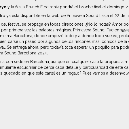
ayo
y la fiesta Brunch Electronik pondrá el broche final el domingo 2 
istro ya está disponible en la web de Primavera Sound hasta el 22 de 
del festival se propaga en todas direcciones. ¿No lo notas? Amor por 
or primera vez las palabras mágicas: Primavera Sound. Fue en 1994, si
a misma Barcelona, donde empezó todo y a donde todo vuelve, protago
bién darse un paseo por algunos de los rincones más icónicos de la
tival. Se entrega ahora, pero todavía toca esperar un poquito para po
era Sound Barcelona 2024.
emana con sede en Barcelona, aunque en cualquier caso la propuesta mu
timulante escudriñar de cerca cada detalle y particularidad de este c
 quedado en que este cartel es un regalo? Pues vamos a desenvolve