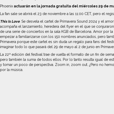
Phoenix
actuarán en la jornada gratuita del miércoles 29 de m
La fan sale se abrirá el 23 de noviembre a las 11:00 CET, pero el reg
This Is Love
. Se desvela el cartel de Primavera Sound 2024 y el amor 
acompaña el lanzamiento, heredera del flyer en el que se conjuraron p
de una serie de conciertos en la sala KGB de Barcelona. Amor por l
empezar a familiarizarse con los 150 nombres anunciados, pero tam
Primavera porque este cartel es sin duda un regalo para fans del fes
imaginar todo lo que pasará del 29 de mayo al 2 de junio en Primav
La 22ª edición del festival trae de vuelta el formato de un fin de s
pero también la suma de todos ellos. Por lo tanto resulta igual de es
y tomar un poco de perspectiva. Zoom in, zoom out. ¿Pero no hemos
por la música.