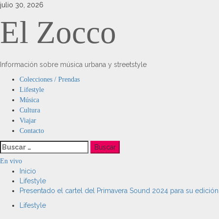
Saltar
julio 30, 2026
al
El Zocco
contenido
Información sobre música urbana y streetstyle
Menú
Colecciones / Prendas
principal
Lifestyle
Música
Cultura
Viajar
Contacto
Buscar:
En vivo
Inicio
Lifestyle
Presentado el cartel del Primavera Sound 2024 para su edició
Lifestyle