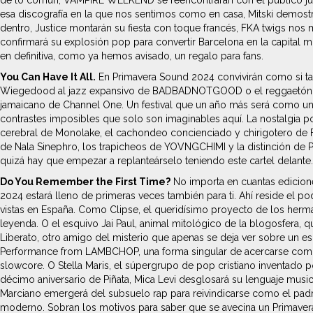
de lo común, VAMPIRE WEEKEND se reencontrarán con el público junto
esa discografía en la que nos sentimos como en casa, Mitski demost
dentro, Justice montarán su fiesta con toque francés, FKA twigs nos
confirmará su explosión pop para convertir Barcelona en la capital 
en definitiva, como ya hemos avisado, un regalo para fans.
You Can Have It All.
En Primavera Sound 2024 convivirán como si tal
Wiegedood al jazz expansivo de BADBADNOTGOOD o el reggaetón con m
jamaicano de Channel One. Un festival que un año más será como una 
contrastes imposibles que solo son imaginables aquí. La nostalgia por 
cerebral de Monolake, el cachondeo concienciado y chirigotero de F.
de Nala Sinephro, los trapicheos de YOVNGCHIMI y la distinción de P
quizá hay que empezar a replanteárselo teniendo este cartel delante.
Do You Remember the First Time?
No importa en cuantas edicione
2024 estará lleno de primeras veces también para ti. Ahí reside el 
vistas en España. Como Clipse, el queridísimo proyecto de los herm
leyenda. O el esquivo Jai Paul, animal mitológico de la blogosfera, q
Liberato, otro amigo del misterio que apenas se deja ver sobre un es
Performance from LAMBCHOP, una forma singular de acercarse como n
slowcore. O Stella Maris, el súpergrupo de pop cristiano inventado p
décimo aniversario de Piñata, Mica Levi desglosará su lenguaje music
Marciano emergerá del subsuelo rap para reivindicarse como el padr
moderno. Sobran los motivos para saber que se avecina un Primaver