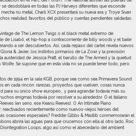
tuación en el Parc del Fòrum, The National abrirán las puertas de
y se desdoblará en todas las PJ Harveys diferentes que esconde
u mecha nu metal, Charli XCX presentará su nueva era y Troye Sivan
chos realidad, favoritos del público y cuentas pendientes saldadas:
p vintage de The Lemon Twigs o el black metal extremo de
 Lisabö, el hip-hop a contracorriente de billy woods y el baile
rando a ser descubiertos. Así, cada repaso del cartel revela nuevos
loria & Javier, los instintos primarios de La Zowi y la precisión
 austeridad de Jessica Pratt, el barullo de The Armed y la quietud
ea Wolfe. Se supone que en esta vida no se puede tener todo, pero
iertos de 1994 en la sala KGB, porque sea como sea Primavera Sound
os en cada rincón: rarezas, proyectos que vuelven, cosas nunca
nd para su único show europeo… y para agrandar todavía más su
muchos enigmas todavía por resolver a su alrededor. O el italiano
Reeves (en serio, ese Keanu Reeves). O An Intimate Piano
r, reactivados recientemente como nuevos-viejos héroes del
al. ¿Más ocasiones especiales? Freddie Gibbs & Madlib conmemorarán el
ibbons abrirá las aguas para que crucemos con ella al otro lado, Roc
 Disintegration Loops, algo así como el abecedario del ambient