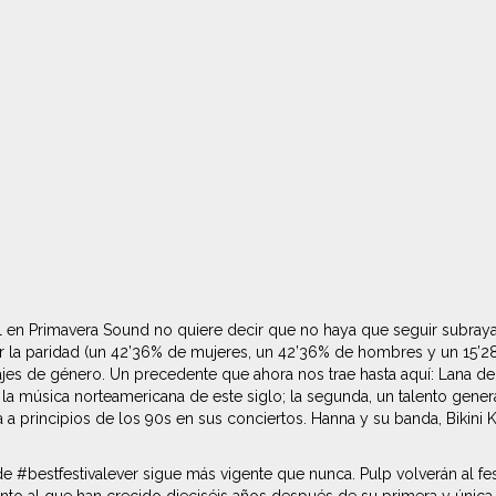
 en Primavera Sound no quiere decir que no haya que seguir subrayan
la paridad (un 42’36% de mujeres, un 42’36% de hombres y un 15’28%
ntajes de género. Un precedente que ahora nos trae hasta aquí: Lana
e la música norteamericana de este siglo; la segunda, un talento gene
na a principios de los 90s en sus conciertos. Hanna y su banda, Bikini
 #bestfestivalever sigue más vigente que nunca. Pulp volverán al fe