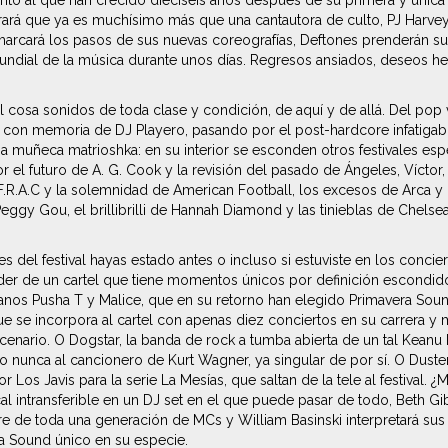
 al que han crecido dieciséis años después de su primera y única ac
rará que ya es muchísimo más que una cantautora de culto, PJ Harve
 marcará los pasos de sus nuevas coreografías, Deftones prenderán s
mundial de la música durante unos días. Regresos ansiados, deseos he
 cosa sonidos de toda clase y condición, de aquí y de allá. Del po
emoria de DJ Playero, pasando por el post-hardcore infatigable de
muñeca matrioshka: en su interior se esconden otros festivales espe
el futuro de A. G. Cook y la revisión del pasado de Ángeles, Víctor, G
R.A.C y la solemnidad de American Football, los excesos de Arca y la
eggy Gou, el brillibrilli de Hannah Diamond y las tinieblas de Chels
s del festival hayas estado antes o incluso si estuviste en los conc
poder de un cartel que tiene momentos únicos por definición escondid
anos Pusha T y Malice, que en su retorno han elegido Primavera Sou
ue se incorpora al cartel con apenas diez conciertos en su carrera y 
cenario. O Dogstar, la banda de rock a tumba abierta de un tal Keanu 
unca al cancionero de Kurt Wagner, ya singular de por sí. O Duste
or Los Javis para la serie La Mesías, que saltan de la tele al festiv
al intransferible en un DJ set en el que puede pasar de todo, Beth G
e de toda una generación de MCs y William Basinski interpretará sus
a Sound único en su especie.