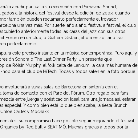
lverá a acudir puntual a su excepción con Primavera Sound,
ados a la historia del festival desde la edición de 2003, cuando
honor también pueden reclamarlo perfectamente el trovador
elona una vez más. Por suerte, año a año, festival a festival, el club
cubierto anteriormente todas las caras del jazz con sus otros
l Fòrum en un club, o Guillem Gisbert, ahora en solitario tras
ocen perfectamente.
captura este preciso instante en la música contemporánea. Puro aquí y
presión Sonora o The Last Dinner Party. Un presente que
pop de Róisín Murphy, el folk celta de Lankum, la cara más humana de
ip-hop para el club de HiTech. Todas y todos salen en la foto porque
 involucrará a varias salas de Barcelona en sintonía con el
a toma de contacto con el Parc del Fòrum. Otro regalo para fans,
mezcla entre juerga y sofisticación ideal para una jornada así, estarán
s especial. Y como bien está lo que bien acaba, la fiesta Brunch
Chloé Caillet y Mochakk.
entales: su compromiso hace posible seguir mejorando el festival
, Organics by Red Bull y SEAT MÓ. Muchas gracias a todos por la