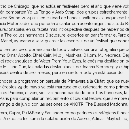
trío de Chicago, que no actúa en festivales pero el año que viene vo
én comparten Yo La Tengo y Arab Strap, dos grupos estrechamente lig
vera Sound 2024 casi en calidad de bandas anfitrionas, aunque ese 
icía Motorizado, que pondrán a cantar con acento argentino a toda Barc
al: Shabaka, en su faceta más introspectiva después de habernos des
a The xx, los hermanos Disclosure, expertos en transformar el Parc de
 Manel, ayudarán a salvaguardar las esencias de un festival que con
smo tiempo, pero por encima de todo vuelve a ser una fotografía que 
omo Omar Apollo, Ethel Cain, Milo j, Mushkaa, Dillom, MJ Nebreda, De
, el rock anguloso de Water From Your Eyes, la enésima destilación 
e Militarie Gun, las baladas destartaladas de Joanna Sternberg y el h
sará dentro de seis meses, pero en cierto modo ya está pasando.
nocer la programación paralela de Primavera a la Ciutat, que de nuevo
el miércoles 29 de mayo ya está marcada en el calendario como primer
les Phoenix, el veni, vidi, vici hecho banda de pop. Los franceses, la 
ris para completar un recibimiento oficial del festival que siempre e
omingo 2 de junio con las sesiones de ANOTR, The Blessed Madonna, 
mm, Cupra, Pull&Bear y Santander como partners estratégicos fundam
. A ellos se les suma la colaboración de Aperol, Adidas, Maybelline