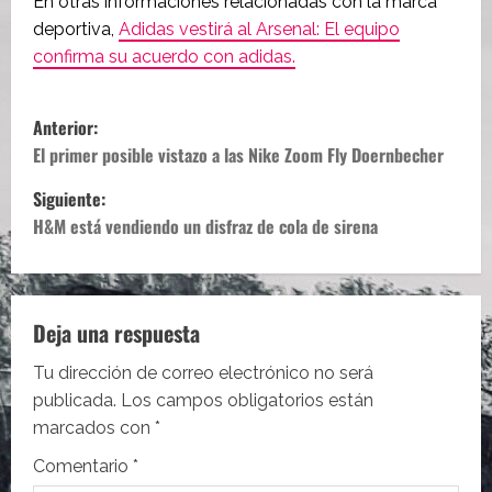
En otras informaciones relacionadas con la marca
deportiva,
Adidas vestirá al Arsenal: El equipo
confirma su acuerdo con adidas.
N
Anterior:
a
El primer posible vistazo a las Nike Zoom Fly Doernbecher
Siguiente:
v
H&M está vendiendo un disfraz de cola de sirena
e
g
Deja una respuesta
a
Tu dirección de correo electrónico no será
c
publicada.
Los campos obligatorios están
i
marcados con
*
Comentario
*
ó